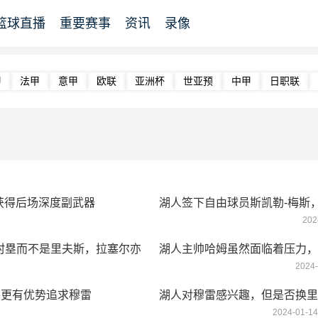
篮球直播
重要赛事
资讯
录像
甲
法甲
意甲
欧联
亚洲杯
世亚预
中甲
日职联
获得后场深度副武器
湖人签下自由球员斯凯勒-梅斯
202
村塁而不是里夫斯，拉塞尔亦
湖人主帅哈姆虽然面临着压力，
2024-
中
将更有优势追求穆雷
湖人对穆雷感兴趣，但是否换里
2024-01-14