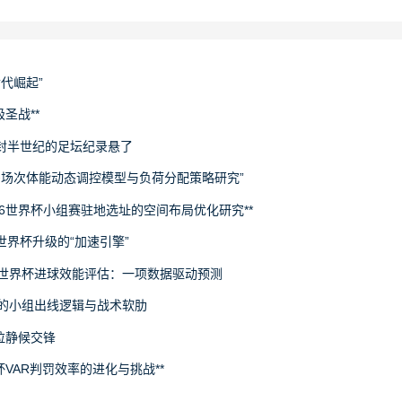
世代崛起”
圣战**
封半世纪的足坛纪录悬了
下多场次体能动态调控模型与负荷分配策略研究”
26世界杯小组赛驻地选址的空间布局优化研究**
场世界杯升级的“加速引擎”
6世界杯进球效能评估：一项数据驱动预测
旅的小组出线逻辑与战术软肋
拉静候交锋
杯VAR判罚效率的进化与挑战**