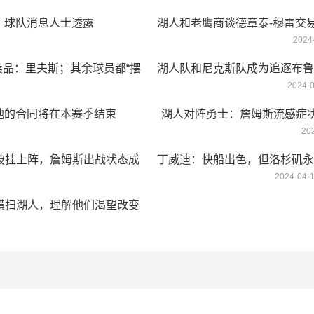
，球队消息人士透露
湖人和老鹰商谈德章泰-穆雷交
2024
品：里夫斯；其余球员都“摆
湖人队和尼克斯队成为追逐布鲁
2024-
”
他的合同将在本赛季结束
湖人对阵勇士：詹姆斯流感症
20
披挂上阵，詹姆斯出战状态成
丁威迪：快船出色，但洛杉矶永
2024-04-
横扫湖人，理解他们渴望改变
心