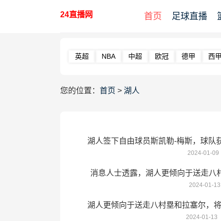
24直播网
首页
足球直播
英超
NBA
中超
欧冠
德甲
西
您的位置：
首页
>
湖人
湖人签下自由球员斯凯勒-梅斯，球队
2024-01-09
消息人士透露，湖人更倾向于送走八
2024-01-13
在送走名单
湖人更倾向于送走八村塁和拉塞尔，
2024-01-13