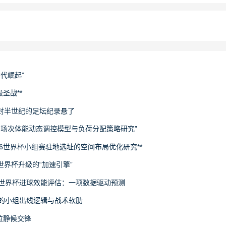
世代崛起”
圣战**
封半世纪的足坛纪录悬了
下多场次体能动态调控模型与负荷分配策略研究”
26世界杯小组赛驻地选址的空间布局优化研究**
场世界杯升级的“加速引擎”
6世界杯进球效能评估：一项数据驱动预测
旅的小组出线逻辑与战术软肋
拉静候交锋