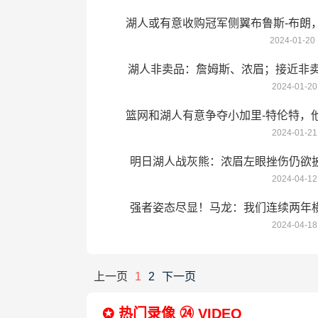
湖人或有意收购冠军侧翼布鲁斯-布朗
2024-01-20
湖人非卖品：詹姆斯、浓眉；接近非卖
2024-01-20
上谈判桌
篮网和湖人有意争夺小加里-特伦特，
2024-01-21
明日湖人战灰熊：浓眉左眼挫伤仍欲
2024-04-12
疑
强者姿态尽显！马龙：我们连续两年
2024-04-18
局面的决
上一页
1
2
下一页
✪ 热门录像 ㉔ VIDEO