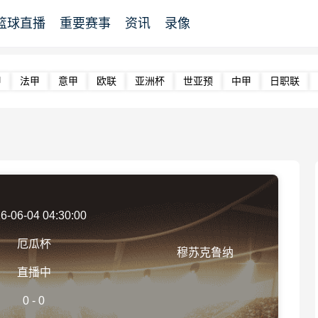
篮球直播
重要赛事
资讯
录像
甲
法甲
意甲
欧联
亚洲杯
世亚预
中甲
日职联
6-06-04 04:30:00
厄瓜杯
穆苏克鲁纳
直播中
0
-
0