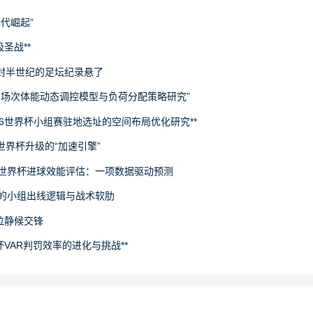
世代崛起”
圣战**
封半世纪的足坛纪录悬了
下多场次体能动态调控模型与负荷分配策略研究”
26世界杯小组赛驻地选址的空间布局优化研究**
场世界杯升级的“加速引擎”
6世界杯进球效能评估：一项数据驱动预测
旅的小组出线逻辑与战术软肋
拉静候交锋
杯VAR判罚效率的进化与挑战**