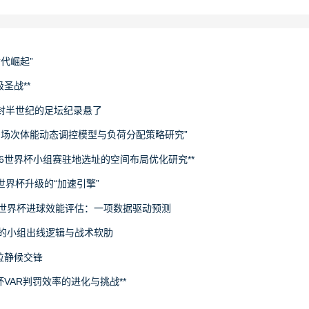
世代崛起”
圣战**
封半世纪的足坛纪录悬了
下多场次体能动态调控模型与负荷分配策略研究”
26世界杯小组赛驻地选址的空间布局优化研究**
场世界杯升级的“加速引擎”
6世界杯进球效能评估：一项数据驱动预测
旅的小组出线逻辑与战术软肋
拉静候交锋
杯VAR判罚效率的进化与挑战**