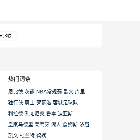
韩K联
热门词条
恩比德
灰熊
NBA常规赛
欧文
库里
独行侠
勇士
罗慕洛
蓉城足球队
利拉德
孔帕尼奥
鲁本-迪亚斯
皇家马德里
葡萄牙
湖人
詹姆斯
浓眉
凯文·杜兰特
鹈鹕