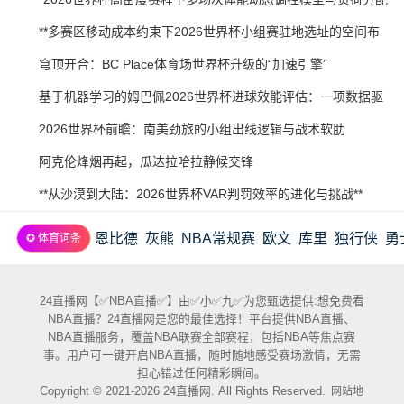
21
07-
策略研究”
2026-
**多赛区移动成本约束下2026世界杯小组赛驻地选址的空间布
20
07-
局优化研究**
2026-
穹顶开合：BC Place体育场世界杯升级的“加速引擎”
20
07-
2026-
基于机器学习的姆巴佩2026世界杯进球效能评估：一项数据驱
20
07-
动预测
2026-
2026世界杯前瞻：南美劲旅的小组出线逻辑与战术软肋
19
07-
2026-
阿克伦烽烟再起，瓜达拉哈拉静候交锋
19
07-
2026-
**从沙漠到大陆：2026世界杯VAR判罚效率的进化与挑战**
19
07-
恩比德
灰熊
NBA常规赛
欧文
库里
独行侠
勇
✪ 体育词条
18
24直播网【✅NBA直播✅】由✅小✅九✅为您甄选提供:想免费看
NBA直播？24直播网是您的最佳选择！平台提供NBA直播、
NBA直播服务，覆盖NBA联赛全部赛程，包括NBA等焦点赛
事。用户可一键开启NBA直播，随时随地感受赛场激情，无需
担心错过任何精彩瞬间。
Copyright © 2021-2026 24直播网. All Rights Reserved.
网站地