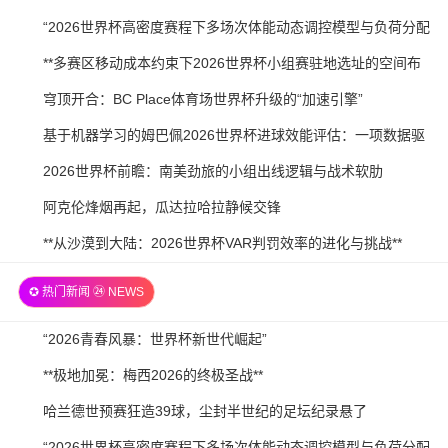
21
07-
2026-
“2026世界杯高密度赛程下多场次体能动态调控模型与负荷分配
21
07-
策略研究”
2026-
**多赛区移动成本约束下2026世界杯小组赛驻地选址的空间布
20
07-
局优化研究**
2026-
穹顶开合：BC Place体育场世界杯升级的“加速引擎”
20
07-
2026-
基于机器学习的姆巴佩2026世界杯进球效能评估：一项数据驱
20
07-
动预测
2026-
2026世界杯前瞻：南美劲旅的小组出线逻辑与战术软肋
19
07-
2026-
阿克伦烽烟再起，瓜达拉哈拉静候交锋
19
07-
2026-
**从沙漠到大陆：2026世界杯VAR判罚效率的进化与挑战**
19
07-
✪ 热门新闻 ㉔ NEWS
18
2026-
“2026青春风暴：世界杯新世代崛起”
07-
2026-
**极地加冕：梅西2026的终极圣战**
21
07-
2026-
哈兰德世预赛狂造39球，尘封半世纪的足坛纪录悬了
21
07-
2026-
“2026世界杯高密度赛程下多场次体能动态调控模型与负荷分配