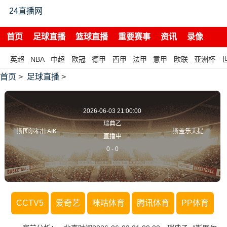
24直播网
首页
足球直播
篮球直播
重要赛事
资讯
录像
英超
NBA
中超
欧冠
德甲
西甲
法甲
意甲
欧联
亚洲杯
首页
>
足球直播
>
2026-06-03 21:00:00
瑞典乙
斯图尔福什AIK
斯盖乐夫提
直播中
0
-
0
CCTV5
爱奇艺
咪咕体育
腾讯体育
PP体育