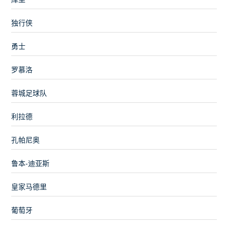
独行侠
勇士
罗慕洛
蓉城足球队
利拉德
孔帕尼奥
鲁本-迪亚斯
皇家马德里
葡萄牙