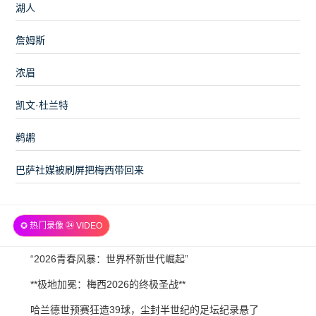
湖人
詹姆斯
浓眉
凯文·杜兰特
鹈鹕
巴萨社媒被刷屏把梅西带回来
✪ 热门录像 ㉔ VIDEO
2026-
“2026青春风暴：世界杯新世代崛起”
07-
2026-
**极地加冕：梅西2026的终极圣战**
21
07-
2026-
哈兰德世预赛狂造39球，尘封半世纪的足坛纪录悬了