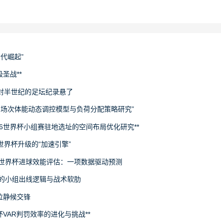
世代崛起”
圣战**
封半世纪的足坛纪录悬了
下多场次体能动态调控模型与负荷分配策略研究”
26世界杯小组赛驻地选址的空间布局优化研究**
场世界杯升级的“加速引擎”
6世界杯进球效能评估：一项数据驱动预测
旅的小组出线逻辑与战术软肋
拉静候交锋
杯VAR判罚效率的进化与挑战**