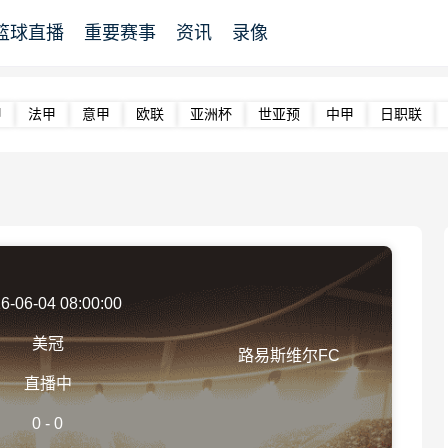
篮球直播
重要赛事
资讯
录像
甲
法甲
意甲
欧联
亚洲杯
世亚预
中甲
日职联
6-06-04 08:00:00
美冠
路易斯维尔FC
直播中
0
-
0