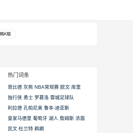
韩K联
热门词条
恩比德
灰熊
NBA常规赛
欧文
库里
独行侠
勇士
罗慕洛
蓉城足球队
利拉德
孔帕尼奥
鲁本-迪亚斯
皇家马德里
葡萄牙
湖人
詹姆斯
浓眉
凯文·杜兰特
鹈鹕