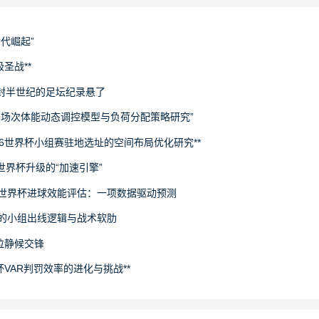
世代崛起”
圣战**
封半世纪的足坛纪录悬了
下多场次体能动态调控模型与负荷分配策略研究”
26世界杯小组赛驻地选址的空间布局优化研究**
场世界杯升级的“加速引擎”
6世界杯进球效能评估：一项数据驱动预测
旅的小组出线逻辑与战术软肋
拉静候交锋
杯VAR判罚效率的进化与挑战**