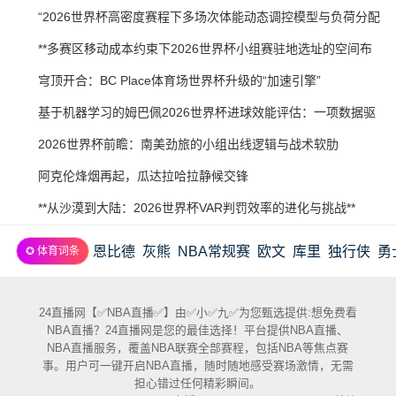
07-
2026-
“2026世界杯高密度赛程下多场次体能动态调控模型与负荷分配
21
07-
策略研究”
2026-
**多赛区移动成本约束下2026世界杯小组赛驻地选址的空间布
20
07-
局优化研究**
2026-
穹顶开合：BC Place体育场世界杯升级的“加速引擎”
20
07-
2026-
基于机器学习的姆巴佩2026世界杯进球效能评估：一项数据驱
20
07-
动预测
2026-
2026世界杯前瞻：南美劲旅的小组出线逻辑与战术软肋
19
07-
2026-
阿克伦烽烟再起，瓜达拉哈拉静候交锋
19
07-
2026-
**从沙漠到大陆：2026世界杯VAR判罚效率的进化与挑战**
19
07-
恩比德
灰熊
NBA常规赛
欧文
库里
独行侠
勇
✪ 体育词条
18
24直播网【✅NBA直播✅】由✅小✅九✅为您甄选提供:想免费看
NBA直播？24直播网是您的最佳选择！平台提供NBA直播、
NBA直播服务，覆盖NBA联赛全部赛程，包括NBA等焦点赛
事。用户可一键开启NBA直播，随时随地感受赛场激情，无需
担心错过任何精彩瞬间。