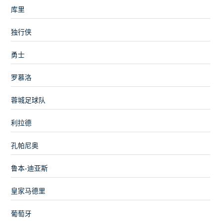
库里
独行侠
勇士
罗慕洛
蓉城足球队
利拉德
孔帕尼奥
鲁本-迪亚斯
皇家马德里
葡萄牙