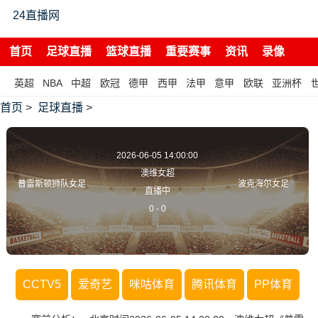
24直播网
首页
足球直播
篮球直播
重要赛事
资讯
录像
英超
NBA
中超
欧冠
德甲
西甲
法甲
意甲
欧联
亚洲杯
首页
>
足球直播
>
2026-06-05 14:00:00
澳维女超
普雷斯顿狮队女足
波克海尔女足
直播中
0
-
0
CCTV5
爱奇艺
咪咕体育
腾讯体育
PP体育