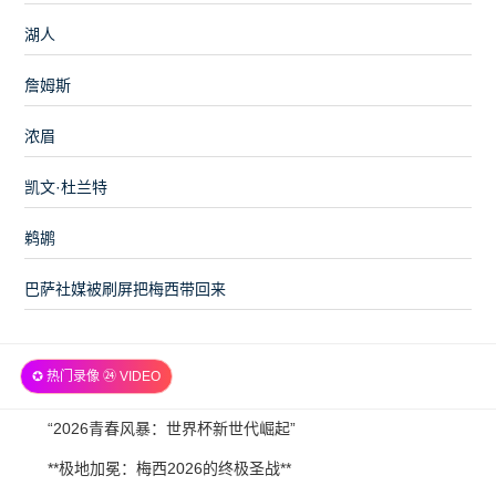
湖人
詹姆斯
浓眉
凯文·杜兰特
鹈鹕
巴萨社媒被刷屏把梅西带回来
✪ 热门录像 ㉔ VIDEO
2026-
“2026青春风暴：世界杯新世代崛起”
07-
2026-
**极地加冕：梅西2026的终极圣战**
21
07-