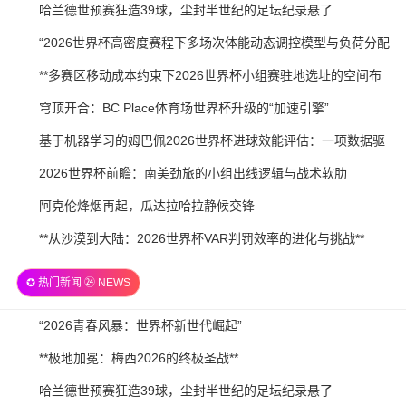
2026-
哈兰德世预赛狂造39球，尘封半世纪的足坛纪录悬了
21
07-
2026-
“2026世界杯高密度赛程下多场次体能动态调控模型与负荷分配
21
07-
策略研究”
2026-
**多赛区移动成本约束下2026世界杯小组赛驻地选址的空间布
20
07-
局优化研究**
2026-
穹顶开合：BC Place体育场世界杯升级的“加速引擎”
20
07-
2026-
基于机器学习的姆巴佩2026世界杯进球效能评估：一项数据驱
20
07-
动预测
2026-
2026世界杯前瞻：南美劲旅的小组出线逻辑与战术软肋
19
07-
2026-
阿克伦烽烟再起，瓜达拉哈拉静候交锋
19
07-
2026-
**从沙漠到大陆：2026世界杯VAR判罚效率的进化与挑战**
19
07-
✪ 热门新闻 ㉔ NEWS
18
2026-
“2026青春风暴：世界杯新世代崛起”
07-
2026-
**极地加冕：梅西2026的终极圣战**
21
07-
2026-
哈兰德世预赛狂造39球，尘封半世纪的足坛纪录悬了
21