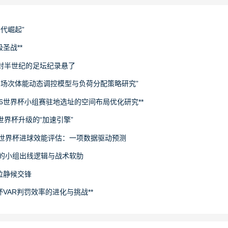
世代崛起”
圣战**
封半世纪的足坛纪录悬了
下多场次体能动态调控模型与负荷分配策略研究”
26世界杯小组赛驻地选址的空间布局优化研究**
场世界杯升级的“加速引擎”
6世界杯进球效能评估：一项数据驱动预测
旅的小组出线逻辑与战术软肋
拉静候交锋
杯VAR判罚效率的进化与挑战**