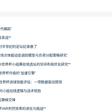
世代崛起”
圣战**
封半世纪的足坛纪录悬了
下多场次体能动态调控模型与负荷分配策略研究”
26世界杯小组赛驻地选址的空间布局优化研究**
场世界杯升级的“加速引擎”
6世界杯进球效能评估：一项数据驱动预测
旅的小组出线逻辑与战术软肋
拉静候交锋
杯VAR判罚效率的进化与挑战**