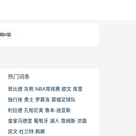
韩K联
热门词条
恩比德
灰熊
NBA常规赛
欧文
库里
独行侠
勇士
罗慕洛
蓉城足球队
利拉德
孔帕尼奥
鲁本-迪亚斯
皇家马德里
葡萄牙
湖人
詹姆斯
浓眉
凯文·杜兰特
鹈鹕