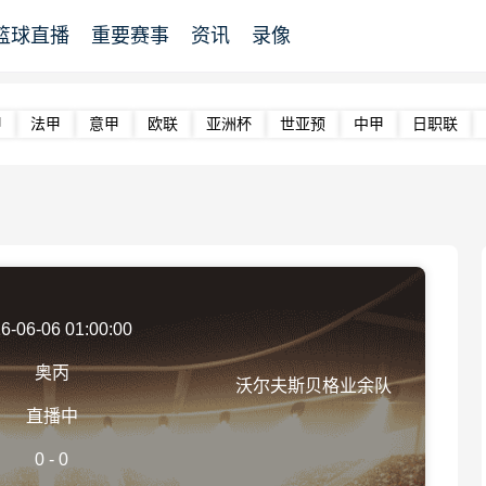
篮球直播
重要赛事
资讯
录像
甲
法甲
意甲
欧联
亚洲杯
世亚预
中甲
日职联
6-06-06 01:00:00
奥丙
沃尔夫斯贝格业余队
直播中
0
-
0