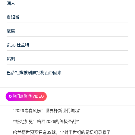
湖人
詹姆斯
浓眉
凯文·杜兰特
鹈鹕
巴萨社媒被刷屏把梅西带回来
✪ 热门录像 ㉔ VIDEO
2026-
“2026青春风暴：世界杯新世代崛起”
07-
2026-
**极地加冕：梅西2026的终极圣战**
21
07-
2026-
哈兰德世预赛狂造39球，尘封半世纪的足坛纪录悬了