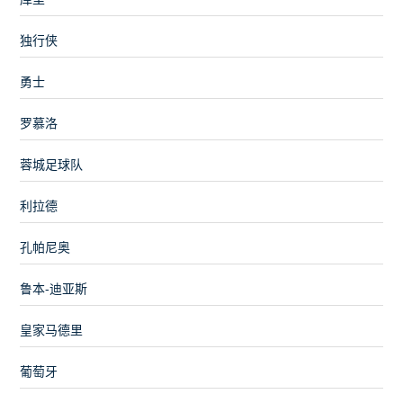
独行侠
勇士
罗慕洛
蓉城足球队
利拉德
孔帕尼奥
鲁本-迪亚斯
皇家马德里
葡萄牙