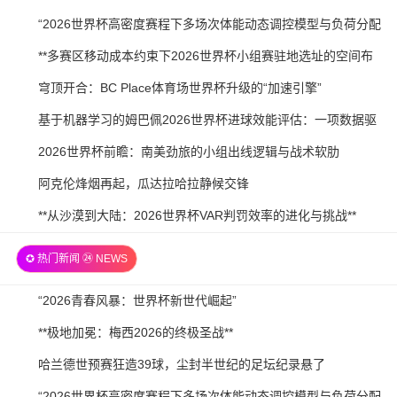
21
07-
2026-
“2026世界杯高密度赛程下多场次体能动态调控模型与负荷分配
21
07-
策略研究”
2026-
**多赛区移动成本约束下2026世界杯小组赛驻地选址的空间布
20
07-
局优化研究**
2026-
穹顶开合：BC Place体育场世界杯升级的“加速引擎”
20
07-
2026-
基于机器学习的姆巴佩2026世界杯进球效能评估：一项数据驱
20
07-
动预测
2026-
2026世界杯前瞻：南美劲旅的小组出线逻辑与战术软肋
19
07-
2026-
阿克伦烽烟再起，瓜达拉哈拉静候交锋
19
07-
2026-
**从沙漠到大陆：2026世界杯VAR判罚效率的进化与挑战**
19
07-
✪ 热门新闻 ㉔ NEWS
18
2026-
“2026青春风暴：世界杯新世代崛起”
07-
2026-
**极地加冕：梅西2026的终极圣战**
21
07-
2026-
哈兰德世预赛狂造39球，尘封半世纪的足坛纪录悬了
21
07-
2026-
“2026世界杯高密度赛程下多场次体能动态调控模型与负荷分配