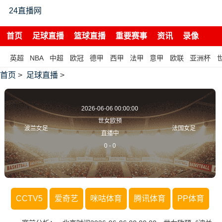
24直播网
首页
足球直播
篮球直播
重要赛事
资讯
录像
英超
NBA
中超
欧冠
德甲
西甲
法甲
意甲
欧联
亚洲杯
首页
>
足球直播
>
2026-06-06 00:00:00
世女欧预
波兰女足
法国女足
直播中
0
-
0
CCTV5
爱奇艺
咪咕体育
腾讯体育
PP体育