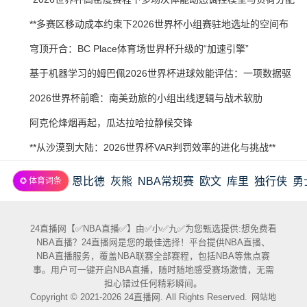
21
07-
策略研究”
2026-
**多赛区移动成本约束下2026世界杯小组赛驻地选址的空间布
20
07-
局优化研究**
2026-
穹顶开合：BC Place体育场世界杯升级的“加速引擎”
20
07-
2026-
基于机器学习的姆巴佩2026世界杯进球效能评估：一项数据驱
20
07-
动预测
2026-
2026世界杯前瞻：南美劲旅的小组出线逻辑与战术软肋
19
07-
2026-
阿克伦烽烟再起，瓜达拉哈拉静候交锋
19
07-
2026-
**从沙漠到大陆：2026世界杯VAR判罚效率的进化与挑战**
19
07-
恩比德
灰熊
NBA常规赛
欧文
库里
独行侠
勇
✪ 体育词条
18
24直播网【✅NBA直播✅】由✅小✅九✅为您甄选提供:想免费看
NBA直播？24直播网是您的最佳选择！平台提供NBA直播、
NBA直播服务，覆盖NBA联赛全部赛程，包括NBA等焦点赛
事。用户可一键开启NBA直播，随时随地感受赛场激情，无需
担心错过任何精彩瞬间。
Copyright © 2021-2026 24直播网. All Rights Reserved.
网站地