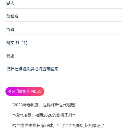
湖人
詹姆斯
浓眉
凯文·杜兰特
鹈鹕
巴萨社媒被刷屏把梅西带回来
✪ 热门录像 ㉔ VIDEO
2026-
“2026青春风暴：世界杯新世代崛起”
07-
2026-
**极地加冕：梅西2026的终极圣战**
21
07-
2026-
哈兰德世预赛狂造39球，尘封半世纪的足坛纪录悬了