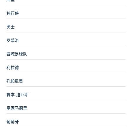
独行侠
勇士
罗慕洛
蓉城足球队
利拉德
孔帕尼奥
鲁本-迪亚斯
皇家马德里
葡萄牙