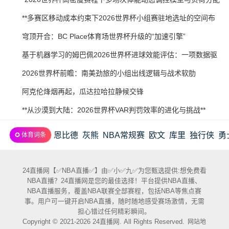
21
07-
策略研究”
2026-
**多赛区移动成本约束下2026世界杯小组赛驻地选址的空间布
20
07-
局优化研究**
2026-
穹顶开合：BC Place体育场世界杯升级的“加速引擎”
20
07-
2026-
基于机器学习的姆巴佩2026世界杯进球效能评估：一项数据驱
20
07-
动预测
2026-
2026世界杯前瞻：南美劲旅的小组出线逻辑与战术软肋
19
07-
2026-
阿克伦烽烟再起，瓜达拉哈拉静候交锋
19
07-
2026-
**从沙漠到大陆：2026世界杯VAR判罚效率的进化与挑战**
19
07-
恩比德
灰熊
NBA常规赛
欧文
库里
独行侠
勇
✪ 体育词条
18
24直播网【✅NBA直播✅】由✅小✅九✅为您甄选提供:想免费看
NBA直播？24直播网是您的最佳选择！平台提供NBA直播、
NBA直播服务，覆盖NBA联赛全部赛程，包括NBA等焦点赛
事。用户可一键开启NBA直播，随时随地感受赛场激情，无需
担心错过任何精彩瞬间。
Copyright © 2021-2026 24直播网. All Rights Reserved.
网站地