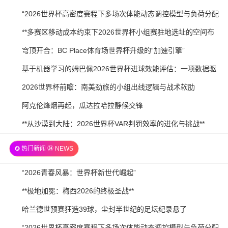
21
07-
2026-
“2026世界杯高密度赛程下多场次体能动态调控模型与负荷分配
21
07-
策略研究”
2026-
**多赛区移动成本约束下2026世界杯小组赛驻地选址的空间布
20
07-
局优化研究**
2026-
穹顶开合：BC Place体育场世界杯升级的“加速引擎”
20
07-
2026-
基于机器学习的姆巴佩2026世界杯进球效能评估：一项数据驱
20
07-
动预测
2026-
2026世界杯前瞻：南美劲旅的小组出线逻辑与战术软肋
19
07-
2026-
阿克伦烽烟再起，瓜达拉哈拉静候交锋
19
07-
2026-
**从沙漠到大陆：2026世界杯VAR判罚效率的进化与挑战**
19
07-
✪ 热门新闻 ㉔ NEWS
18
2026-
“2026青春风暴：世界杯新世代崛起”
07-
2026-
**极地加冕：梅西2026的终极圣战**
21
07-
2026-
哈兰德世预赛狂造39球，尘封半世纪的足坛纪录悬了
21
07-
2026-
“2026世界杯高密度赛程下多场次体能动态调控模型与负荷分配