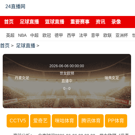
24直播网
首页
足球直播
篮球直播
重要赛事
资讯
录像
英超
NBA
中超
欧冠
德甲
西甲
法甲
意甲
欧联
亚洲杯
首页
>
足球直播
>
2026-06-06 00:00:00
世女欧预
丹麦女足
瑞典女足
直播中
0
-
0
CCTV5
爱奇艺
咪咕体育
腾讯体育
PP体育