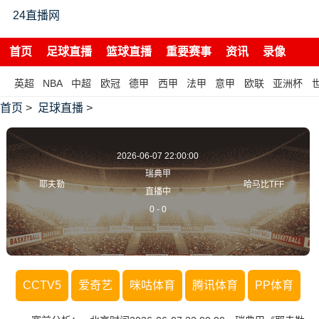
24直播网
首页
足球直播
篮球直播
重要赛事
资讯
录像
英超
NBA
中超
欧冠
德甲
西甲
法甲
意甲
欧联
亚洲杯
首页
>
足球直播
>
2026-06-07 22:00:00
瑞典甲
耶夫勒
哈马比TFF
直播中
0
-
0
CCTV5
爱奇艺
咪咕体育
腾讯体育
PP体育