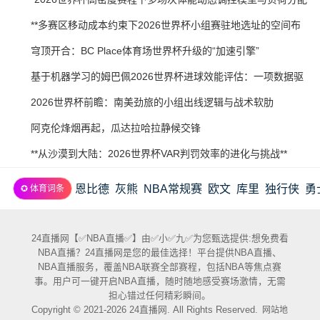
21
07-
策略研究”
2026-
**多赛区移动成本约束下2026世界杯小组赛驻地选址的空间布
20
07-
局优化研究**
2026-
穹顶开合：BC Place体育场世界杯升级的“加速引擎”
20
07-
2026-
基于机器学习的姆巴佩2026世界杯进球效能评估：一项数据驱
20
07-
动预测
2026-
2026世界杯前瞻：南美劲旅的小组出线逻辑与战术软肋
19
07-
2026-
阿克伦烽烟再起，瓜达拉哈拉静候交锋
19
07-
2026-
**从沙漠到大陆：2026世界杯VAR判罚效率的进化与挑战**
19
07-
恩比德
灰熊
NBA常规赛
欧文
库里
独行侠
勇
✪ 体育词条
18
24直播网【✅NBA直播✅】由✅小✅九✅为您甄选提供:想免费看
NBA直播？24直播网是您的最佳选择！平台提供NBA直播、
NBA直播服务，覆盖NBA联赛全部赛程，包括NBA等焦点赛
事。用户可一键开启NBA直播，随时随地感受赛场激情，无需
担心错过任何精彩瞬间。
Copyright © 2021-2026 24直播网. All Rights Reserved.
网站地