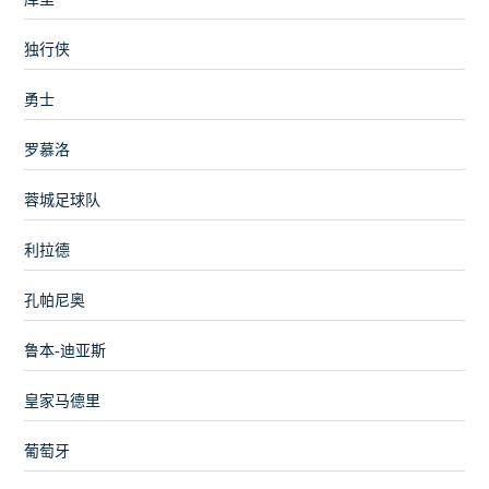
独行侠
勇士
罗慕洛
蓉城足球队
利拉德
孔帕尼奥
鲁本-迪亚斯
皇家马德里
葡萄牙