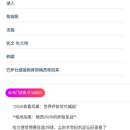
湖人
詹姆斯
浓眉
凯文·杜兰特
鹈鹕
巴萨社媒被刷屏把梅西带回来
✪ 热门录像 ㉔ VIDEO
2026-
“2026青春风暴：世界杯新世代崛起”
07-
2026-
**极地加冕：梅西2026的终极圣战**
21
07-
2026-
哈兰德世预赛狂造39球，尘封半世纪的足坛纪录悬了