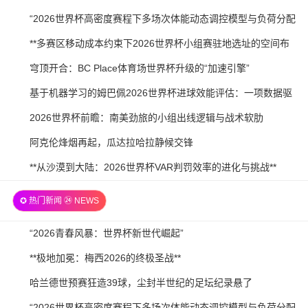
21
07-
2026-
“2026世界杯高密度赛程下多场次体能动态调控模型与负荷分配
21
07-
策略研究”
2026-
**多赛区移动成本约束下2026世界杯小组赛驻地选址的空间布
20
07-
局优化研究**
2026-
穹顶开合：BC Place体育场世界杯升级的“加速引擎”
20
07-
2026-
基于机器学习的姆巴佩2026世界杯进球效能评估：一项数据驱
20
07-
动预测
2026-
2026世界杯前瞻：南美劲旅的小组出线逻辑与战术软肋
19
07-
2026-
阿克伦烽烟再起，瓜达拉哈拉静候交锋
19
07-
2026-
**从沙漠到大陆：2026世界杯VAR判罚效率的进化与挑战**
19
07-
✪ 热门新闻 ㉔ NEWS
18
2026-
“2026青春风暴：世界杯新世代崛起”
07-
2026-
**极地加冕：梅西2026的终极圣战**
21
07-
2026-
哈兰德世预赛狂造39球，尘封半世纪的足坛纪录悬了
21
07-
2026-
“2026世界杯高密度赛程下多场次体能动态调控模型与负荷分配