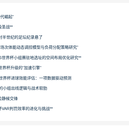
世代崛起”
圣战**
封半世纪的足坛纪录悬了
下多场次体能动态调控模型与负荷分配策略研究”
26世界杯小组赛驻地选址的空间布局优化研究**
场世界杯升级的“加速引擎”
6世界杯进球效能评估：一项数据驱动预测
旅的小组出线逻辑与战术软肋
拉静候交锋
杯VAR判罚效率的进化与挑战**