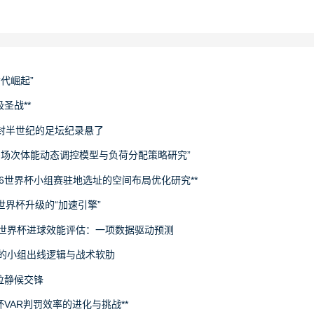
世代崛起”
圣战**
封半世纪的足坛纪录悬了
下多场次体能动态调控模型与负荷分配策略研究”
26世界杯小组赛驻地选址的空间布局优化研究**
场世界杯升级的“加速引擎”
6世界杯进球效能评估：一项数据驱动预测
旅的小组出线逻辑与战术软肋
拉静候交锋
杯VAR判罚效率的进化与挑战**