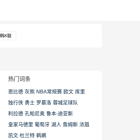
韩K联
热门词条
恩比德
灰熊
NBA常规赛
欧文
库里
独行侠
勇士
罗慕洛
蓉城足球队
利拉德
孔帕尼奥
鲁本-迪亚斯
皇家马德里
葡萄牙
湖人
詹姆斯
浓眉
凯文·杜兰特
鹈鹕