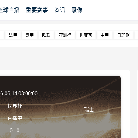
篮球直播
重要赛事
资讯
录像
甲
法甲
意甲
欧联
亚洲杯
世亚预
中甲
日职联
6-06-14 03:00:00
世界杯
瑞士
直播中
0
-
0