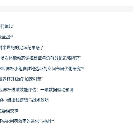
世代崛起”
圣战**
封半世纪的足坛纪录悬了
下多场次体能动态调控模型与负荷分配策略研究”
26世界杯小组赛驻地选址的空间布局优化研究**
场世界杯升级的“加速引擎”
6世界杯进球效能评估：一项数据驱动预测
旅的小组出线逻辑与战术软肋
拉静候交锋
杯VAR判罚效率的进化与挑战**