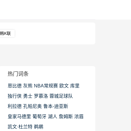
韩K联
热门词条
恩比德
灰熊
NBA常规赛
欧文
库里
独行侠
勇士
罗慕洛
蓉城足球队
利拉德
孔帕尼奥
鲁本-迪亚斯
皇家马德里
葡萄牙
湖人
詹姆斯
浓眉
凯文·杜兰特
鹈鹕