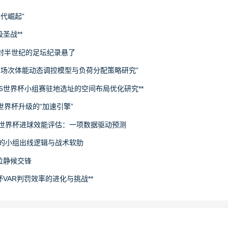
世代崛起”
圣战**
封半世纪的足坛纪录悬了
下多场次体能动态调控模型与负荷分配策略研究”
26世界杯小组赛驻地选址的空间布局优化研究**
场世界杯升级的“加速引擎”
6世界杯进球效能评估：一项数据驱动预测
旅的小组出线逻辑与战术软肋
拉静候交锋
杯VAR判罚效率的进化与挑战**