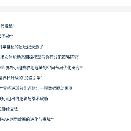
世代崛起”
圣战**
封半世纪的足坛纪录悬了
下多场次体能动态调控模型与负荷分配策略研究”
26世界杯小组赛驻地选址的空间布局优化研究**
场世界杯升级的“加速引擎”
6世界杯进球效能评估：一项数据驱动预测
旅的小组出线逻辑与战术软肋
拉静候交锋
杯VAR判罚效率的进化与挑战**