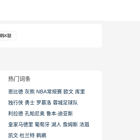
韩K联
热门词条
恩比德
灰熊
NBA常规赛
欧文
库里
独行侠
勇士
罗慕洛
蓉城足球队
利拉德
孔帕尼奥
鲁本-迪亚斯
皇家马德里
葡萄牙
湖人
詹姆斯
浓眉
凯文·杜兰特
鹈鹕