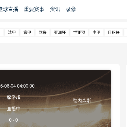
篮球直播
重要赛事
资讯
录像
甲
法甲
意甲
欧联
亚洲杯
世亚预
中甲
日职联
6-06-04 04:00:00
摩洛超
勒内森斯
直播中
0
-
0