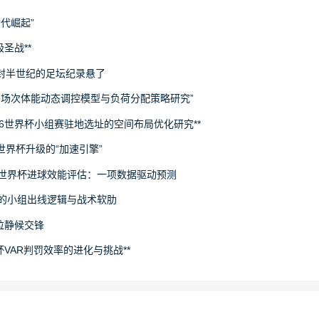
世代崛起”
圣战**
封半世纪的足坛纪录悬了
下多场次体能动态调控模型与负荷分配策略研究”
26世界杯小组赛驻地选址的空间布局优化研究**
场世界杯升级的“加速引擎”
6世界杯进球效能评估：一项数据驱动预测
旅的小组出线逻辑与战术软肋
拉静候交锋
杯VAR判罚效率的进化与挑战**