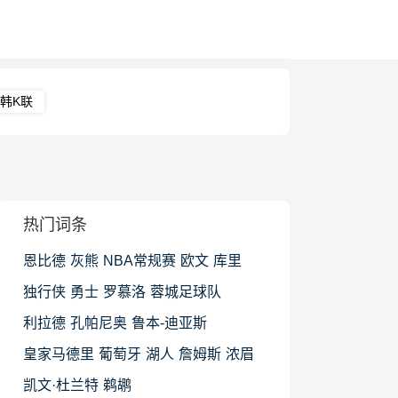
韩K联
热门词条
恩比德
灰熊
NBA常规赛
欧文
库里
独行侠
勇士
罗慕洛
蓉城足球队
利拉德
孔帕尼奥
鲁本-迪亚斯
皇家马德里
葡萄牙
湖人
詹姆斯
浓眉
凯文·杜兰特
鹈鹕