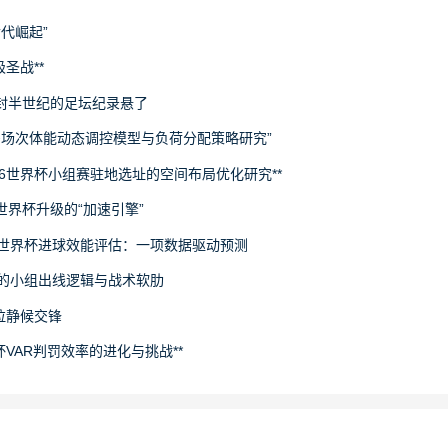
世代崛起”
圣战**
封半世纪的足坛纪录悬了
下多场次体能动态调控模型与负荷分配策略研究”
26世界杯小组赛驻地选址的空间布局优化研究**
场世界杯升级的“加速引擎”
6世界杯进球效能评估：一项数据驱动预测
旅的小组出线逻辑与战术软肋
拉静候交锋
杯VAR判罚效率的进化与挑战**