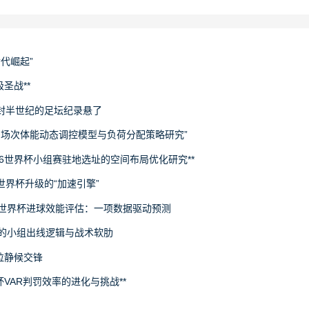
世代崛起”
圣战**
封半世纪的足坛纪录悬了
下多场次体能动态调控模型与负荷分配策略研究”
26世界杯小组赛驻地选址的空间布局优化研究**
场世界杯升级的“加速引擎”
6世界杯进球效能评估：一项数据驱动预测
旅的小组出线逻辑与战术软肋
拉静候交锋
杯VAR判罚效率的进化与挑战**