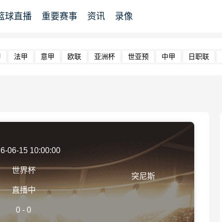
篮球直播
重要赛事
资讯
录像
甲
法甲
意甲
欧联
亚洲杯
世亚预
中甲
日职联
6-06-15 10:00:00
世界杯
突尼斯
直播中
0
-
0