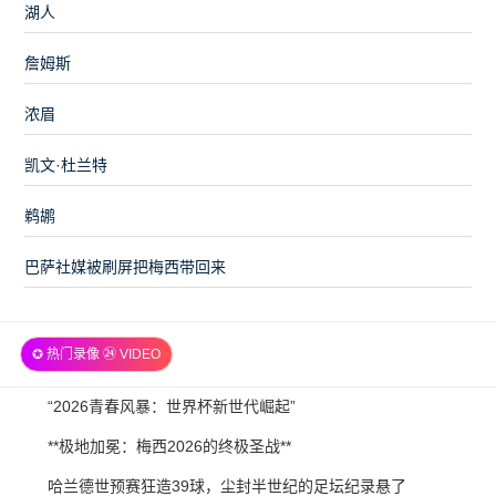
湖人
詹姆斯
浓眉
凯文·杜兰特
鹈鹕
巴萨社媒被刷屏把梅西带回来
✪ 热门录像 ㉔ VIDEO
2026-
“2026青春风暴：世界杯新世代崛起”
07-
2026-
**极地加冕：梅西2026的终极圣战**
21
07-
2026-
哈兰德世预赛狂造39球，尘封半世纪的足坛纪录悬了