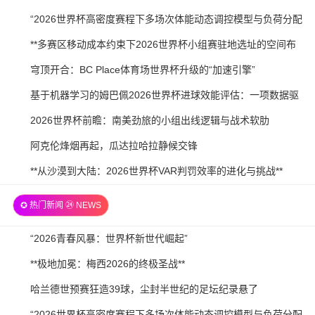
21
07-
2026-
“2026世界杯高密度赛程下多场次体能动态调控模型与负荷分配
21
07-
策略研究”
2026-
**多赛区移动成本约束下2026世界杯小组赛驻地选址的空间布
20
07-
局优化研究**
2026-
穹顶开合：BC Place体育场世界杯升级的“加速引擎”
20
07-
2026-
基于机器学习的姆巴佩2026世界杯进球效能评估：一项数据驱
20
07-
动预测
2026-
2026世界杯前瞻：南美劲旅的小组出线逻辑与战术软肋
19
07-
2026-
阿克伦烽烟再起，瓜达拉哈拉静候交锋
19
07-
2026-
**从沙漠到大陆：2026世界杯VAR判罚效率的进化与挑战**
19
07-
✪ 热门新闻 ㉔ NEWS
18
2026-
“2026青春风暴：世界杯新世代崛起”
07-
2026-
**极地加冕：梅西2026的终极圣战**
21
07-
2026-
哈兰德世预赛狂造39球，尘封半世纪的足坛纪录悬了
21
07-
2026-
“2026世界杯高密度赛程下多场次体能动态调控模型与负荷分配