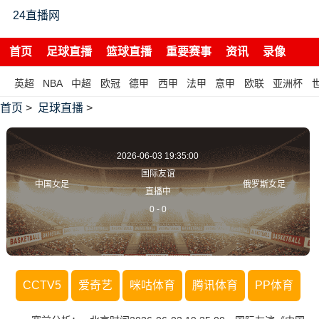
24直播网
首页
足球直播
篮球直播
重要赛事
资讯
录像
英超
NBA
中超
欧冠
德甲
西甲
法甲
意甲
欧联
亚洲杯
首页
>
足球直播
>
2026-06-03 19:35:00
国际友谊
中国女足
俄罗斯女足
直播中
0
-
0
CCTV5
爱奇艺
咪咕体育
腾讯体育
PP体育