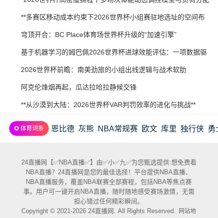
21
07-
策略研究”
2026-
**多赛区移动成本约束下2026世界杯小组赛驻地选址的空间布
20
07-
局优化研究**
2026-
穹顶开合：BC Place体育场世界杯升级的“加速引擎”
20
07-
2026-
基于机器学习的姆巴佩2026世界杯进球效能评估：一项数据驱
20
07-
动预测
2026-
2026世界杯前瞻：南美劲旅的小组出线逻辑与战术软肋
19
07-
2026-
阿克伦烽烟再起，瓜达拉哈拉静候交锋
19
07-
2026-
**从沙漠到大陆：2026世界杯VAR判罚效率的进化与挑战**
19
07-
恩比德
灰熊
NBA常规赛
欧文
库里
独行侠
勇
✪ 体育词条
18
24直播网【✅NBA直播✅】由✅小✅九✅为您甄选提供:想免费看
NBA直播？24直播网是您的最佳选择！平台提供NBA直播、
NBA直播服务，覆盖NBA联赛全部赛程，包括NBA等焦点赛
事。用户可一键开启NBA直播，随时随地感受赛场激情，无需
担心错过任何精彩瞬间。
Copyright © 2021-2026 24直播网. All Rights Reserved.
网站地