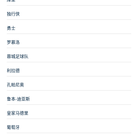
独行侠
勇士
罗慕洛
蓉城足球队
利拉德
孔帕尼奥
鲁本-迪亚斯
皇家马德里
葡萄牙