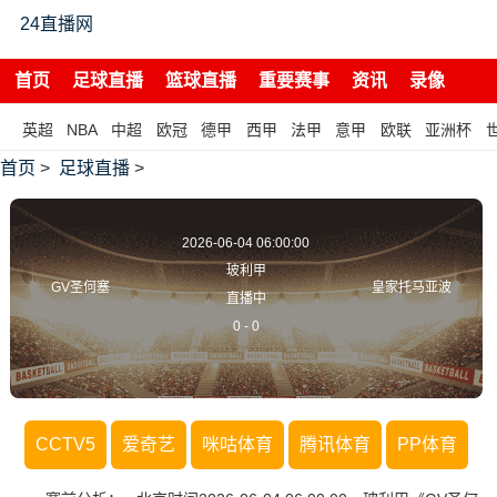
24直播网
首页
足球直播
篮球直播
重要赛事
资讯
录像
英超
NBA
中超
欧冠
德甲
西甲
法甲
意甲
欧联
亚洲杯
首页
>
足球直播
>
2026-06-04 06:00:00
玻利甲
GV圣何塞
皇家托马亚波
直播中
0
-
0
CCTV5
爱奇艺
咪咕体育
腾讯体育
PP体育