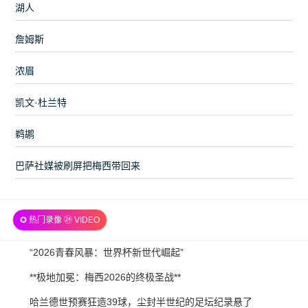
湖人
詹姆斯
浓眉
凯文·杜兰特
鹈鹕
巴萨社媒被刷屏把梅西带回来
✪ 热门录像 ㉔ VIDEO
2026-
“2026青春风暴：世界杯新世代崛起”
07-
2026-
**极地加冕：梅西2026的终极圣战**
21
07-
2026-
哈兰德世预赛狂造39球，尘封半世纪的足坛纪录悬了