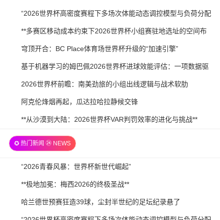
21
07-
2026-
“2026世界杯高密度赛程下多场次体能动态调控模型与负荷分配
21
07-
策略研究”
2026-
**多赛区移动成本约束下2026世界杯小组赛驻地选址的空间布
20
07-
局优化研究**
2026-
穹顶开合：BC Place体育场世界杯升级的“加速引擎”
20
07-
2026-
基于机器学习的姆巴佩2026世界杯进球效能评估：一项数据驱
20
07-
动预测
2026-
2026世界杯前瞻：南美劲旅的小组出线逻辑与战术软肋
19
07-
2026-
阿克伦烽烟再起，瓜达拉哈拉静候交锋
19
07-
2026-
**从沙漠到大陆：2026世界杯VAR判罚效率的进化与挑战**
19
07-
✪ 热门新闻 ㉔ NEWS
18
2026-
“2026青春风暴：世界杯新世代崛起”
07-
2026-
**极地加冕：梅西2026的终极圣战**
21
07-
2026-
哈兰德世预赛狂造39球，尘封半世纪的足坛纪录悬了
21
07-
2026-
“2026世界杯高密度赛程下多场次体能动态调控模型与负荷分配