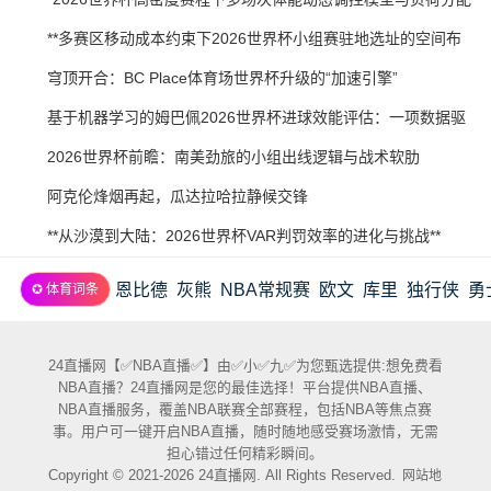
21
07-
策略研究”
2026-
**多赛区移动成本约束下2026世界杯小组赛驻地选址的空间布
20
07-
局优化研究**
2026-
穹顶开合：BC Place体育场世界杯升级的“加速引擎”
20
07-
2026-
基于机器学习的姆巴佩2026世界杯进球效能评估：一项数据驱
20
07-
动预测
2026-
2026世界杯前瞻：南美劲旅的小组出线逻辑与战术软肋
19
07-
2026-
阿克伦烽烟再起，瓜达拉哈拉静候交锋
19
07-
2026-
**从沙漠到大陆：2026世界杯VAR判罚效率的进化与挑战**
19
07-
恩比德
灰熊
NBA常规赛
欧文
库里
独行侠
勇
✪ 体育词条
18
24直播网【✅NBA直播✅】由✅小✅九✅为您甄选提供:想免费看
NBA直播？24直播网是您的最佳选择！平台提供NBA直播、
NBA直播服务，覆盖NBA联赛全部赛程，包括NBA等焦点赛
事。用户可一键开启NBA直播，随时随地感受赛场激情，无需
担心错过任何精彩瞬间。
Copyright © 2021-2026 24直播网. All Rights Reserved.
网站地