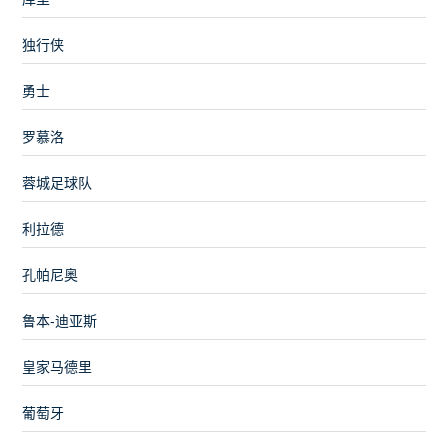
独行侠
勇士
罗慕洛
蓉城足球队
利拉德
孔帕尼奥
鲁本-迪亚斯
皇家马德里
葡萄牙