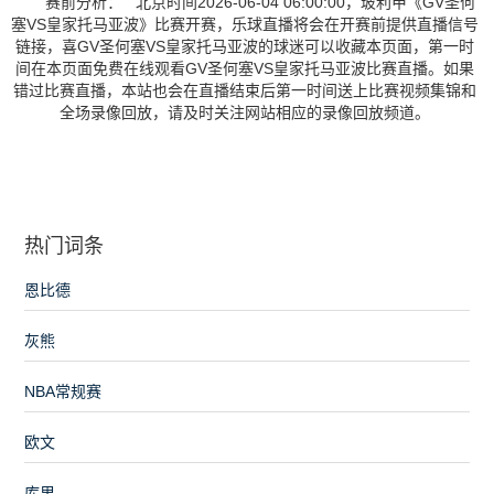
赛前分析： 北京时间2026-06-04 06:00:00，玻利甲《GV圣何
塞VS皇家托马亚波》比赛开赛，乐球直播将会在开赛前提供直播信号
链接，喜GV圣何塞VS皇家托马亚波的球迷可以收藏本页面，第一时
间在本页面免费在线观看GV圣何塞VS皇家托马亚波比赛直播。如果
错过比赛直播，本站也会在直播结束后第一时间送上比赛视频集锦和
全场录像回放，请及时关注网站相应的录像回放频道。
热门词条
恩比德
灰熊
NBA常规赛
欧文
库里