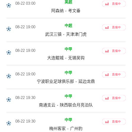
英超
08-22 03:00
直播中
阿森纳
-
考文垂
中超
08-22 19:00
直播中
武汉三镇
-
天津津门虎
中甲
08-22 19:00
直播中
大连鲲城
-
无锡吴钩
中甲
08-22 19:00
直播中
宁波职业足球俱乐部
-
延边龙鼎
中甲
08-22 19:30
直播中
南通支云
-
陕西联合月亮泊队
中甲
08-22 19:30
直播中
梅州客家
-
广州豹