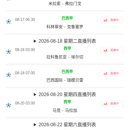
米拉索
-
弗拉门戈
巴西甲
08-17 06:30
直播中
科林蒂安
-
克鲁塞罗
2026-08-18 星期二直播列表
西甲
08-18 03:00
直播中
拉科鲁尼亚
-
埃尔切
巴西甲
08-18 07:00
直播中
巴西国际
-
瑞模贝雷
2026-08-20 星期四直播列表
西甲
08-20 03:00
直播中
马竞
-
马拉加
2026-08-22 星期六直播列表