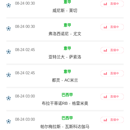
意甲
08-24 00:30
直播中
威尼斯
-
莱切
意甲
08-24 00:30
直播中
弗洛西诺尼
-
尤文
意甲
08-24 02:45
直播中
亚特兰大
-
萨索洛
意甲
08-24 02:45
直播中
都灵
-
AC米兰
巴西甲
08-24 03:00
直播中
布拉干蒂诺RB
-
格雷米奥
巴西甲
08-24 03:00
直播中
帕尔梅拉斯
-
瓦斯科达伽马