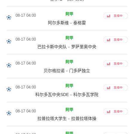
阿甲
08-17 04:00
直播中
阿尔多斯维
-
泰格雷
阿甲
08-17 04:00
直播中
巴拉卡斯中央队
-
罗萨里奥中央
阿甲
08-17 04:00
直播中
贝尔格拉诺
-
门多萨独立
阿甲
08-17 04:00
直播中
科尔多瓦中央SDE
-
科尔多瓦学院
阿甲
08-17 04:00
直播中
拉普拉塔大学生
-
拉普拉塔体操
阿甲