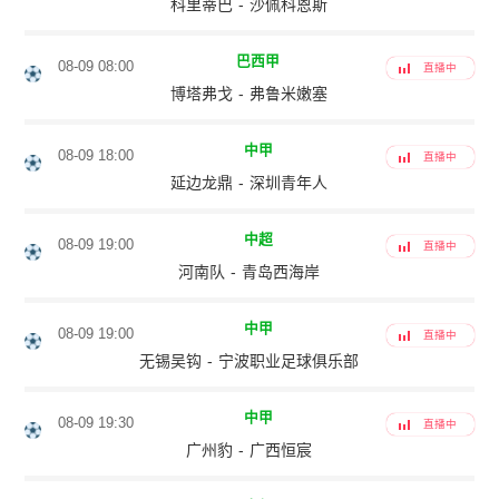
科里蒂巴
-
沙佩科恩斯
巴西甲
08-09 08:00
直播中
博塔弗戈
-
弗鲁米嫩塞
中甲
08-09 18:00
直播中
延边龙鼎
-
深圳青年人
中超
08-09 19:00
直播中
河南队
-
青岛西海岸
中甲
08-09 19:00
直播中
无锡吴钩
-
宁波职业足球俱乐部
中甲
08-09 19:30
直播中
广州豹
-
广西恒宸