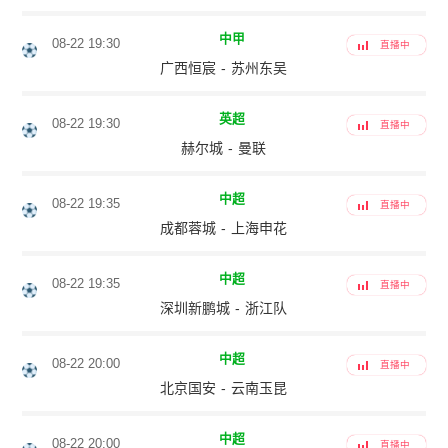
中甲
08-22 19:30
直播中
广西恒宸
-
苏州东吴
英超
08-22 19:30
直播中
赫尔城
-
曼联
中超
08-22 19:35
直播中
成都蓉城
-
上海申花
中超
08-22 19:35
直播中
深圳新鹏城
-
浙江队
中超
08-22 20:00
直播中
北京国安
-
云南玉昆
中超
08-22 20:00
直播中