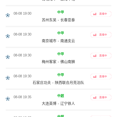
中甲
08-08 19:00
直播中
苏州东吴
-
长春亚泰
中甲
08-08 19:30
直播中
南京城市
-
南通支云
中甲
08-08 19:30
直播中
梅州客家
-
佛山南狮
中甲
08-08 19:30
直播中
石家庄功夫
-
陕西联合月亮泊队
中超
08-08 19:35
直播中
大连英博
-
辽宁铁人
中超