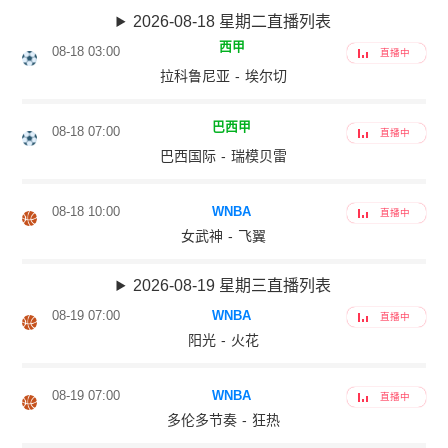
2026-08-18 星期二直播列表
西甲
08-18 03:00
直播中
拉科鲁尼亚
-
埃尔切
巴西甲
08-18 07:00
直播中
巴西国际
-
瑞模贝雷
08-18 10:00
WNBA
直播中
女武神
-
飞翼
2026-08-19 星期三直播列表
08-19 07:00
WNBA
直播中
阳光
-
火花
08-19 07:00
WNBA
直播中
多伦多节奏
-
狂热