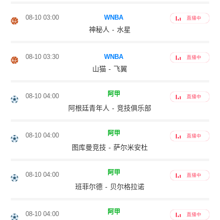
08-10 03:00
WNBA
直播中
神秘人
-
水星
08-10 03:30
WNBA
直播中
山猫
-
飞翼
阿甲
08-10 04:00
直播中
阿根廷青年人
-
竞技俱乐部
阿甲
08-10 04:00
直播中
图库曼竞技
-
萨尔米安杜
阿甲
08-10 04:00
直播中
班菲尔德
-
贝尔格拉诺
阿甲
08-10 04:00
直播中