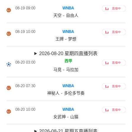
08-19 09:00
WNBA
直播中
天空
-
自由人
08-19 10:00
WNBA
直播中
王牌
-
梦想
2026-08-20 星期四直播列表
西甲
08-20 03:00
直播中
马竞
-
马拉加
08-20 07:30
WNBA
直播中
神秘人
-
多伦多节奏
08-20 10:00
WNBA
直播中
女武神
-
山猫
2026-08-21 星期五直播列表