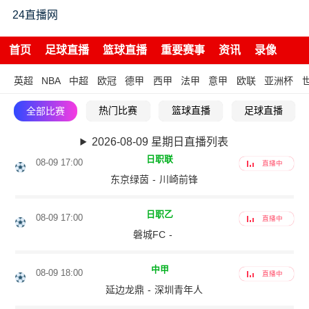
24直播网
首页
足球直播
篮球直播
重要赛事
资讯
录像
英超
NBA
中超
欧冠
德甲
西甲
法甲
意甲
欧联
亚洲杯
热门比赛
篮球直播
足球直播
全部比赛
2026-08-09 星期日直播列表
日职联
08-09 17:00
直播中
东京绿茵
-
川崎前锋
日职乙
08-09 17:00
直播中
磐城FC
-
中甲
08-09 18:00
直播中
延边龙鼎
-
深圳青年人