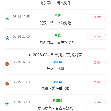
山东泰山
-
青岛海牛
中超
08-14 19:35
直播中
武汉三镇
-
上海海港
中超
08-14 20:00
直播中
青岛西海岸
-
重庆铜梁龙
2026-08-15 星期六直播列表
08-15 07:30
WNBA
直播中
狂热
-
飞翼
08-15 10:00
WNBA
直播中
风暴
-
波特兰火焰
日职联
08-15 17:00
直播中
鹿岛鹿角
-
名古屋鲸八