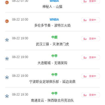
08-22 07:30
WNBA
直播中
神秘人
-
山猫
08-22 10:00
WNBA
直播中
多伦多节奏
-
波特兰火焰
中超
08-22 19:00
直播中
武汉三镇
-
天津津门虎
中甲
08-22 19:00
直播中
大连鲲城
-
无锡吴钩
中甲
08-22 19:00
直播中
宁波职业足球俱乐部
-
延边龙鼎
中甲
08-22 19:30
直播中
南通支云
-
陕西联合月亮泊队