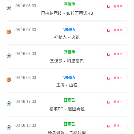
巴西甲
08-16 05:30
直播中
巴拉纳竞技
-
布拉干蒂诺RB
08-16 07:30
WNBA
直播中
神秘人
-
火花
巴西甲
08-16 08:00
直播中
圣保罗
-
科里蒂巴
08-16 08:00
WNBA
直播中
王牌
-
山猫
日职乙
08-16 17:00
直播中
横滨FC
-
磐田喜悦
日职乙
08-16 18:00
直播中
德岛漩涡
-
鸟栖沙岩