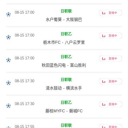
日职联
08-15 17:00
直播中
水户蜀葵
-
大阪钢巴
日职乙
08-15 17:00
直播中
枥木市FC
-
八户云罗里
日职乙
08-15 17:00
直播中
秋田蓝色闪电
-
富山胜利
日职联
08-15 17:30
直播中
清水鼓动
-
横滨水手
日职乙
08-15 17:30
直播中
藤枝MYFC
-
磐城FC
日职联
08-15 17:55
直播中