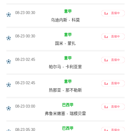
意甲
08-23 00:30
直播中
乌迪内斯
-
科莫
意甲
08-23 00:30
直播中
国米
-
蒙扎
意甲
08-23 02:45
直播中
帕尔马
-
卡利亚里
意甲
08-23 02:45
直播中
热那亚
-
那不勒斯
巴西甲
08-23 03:00
直播中
弗鲁米嫩塞
-
瑞模贝雷
巴西甲
08-23 05:30
直播中