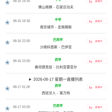
08-16 19:30
直播中
佛山南狮
-
石家庄功夫
中甲
08-16 19:30
直播中
南京城市
-
定南赣联
巴西甲
08-16 22:00
直播中
沙佩科恩斯
-
巴伊亚
西甲
08-16 23:00
直播中
桑坦德竞技
-
比利亚雷亚尔
2026-08-17 星期一直播列表
西甲
08-17 01:00
直播中
西班牙人
-
莱万特
巴西甲
08-17 03:00
直播中