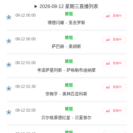
2026-08-12 星期三直播列表
欧冠
08-12 00:00
直播中
博德闪耀
-
圣吉罗斯
欧冠
08-12 00:00
直播中
萨巴赫
-
奥胡斯
欧冠
08-12 01:00
直播中
考诺萨基列斯
-
萨格勒布迪纳摩
欧冠
08-12 01:30
直播中
奈梅亨
-
奥林匹亚科斯
欧冠
08-12 02:00
直播中
贝尔格莱德红星
-
贝夏普尔
欧冠