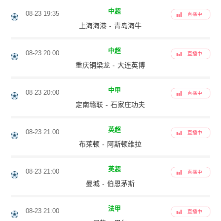
中超
08-23 19:35
直播中
上海海港
-
青岛海牛
中超
08-23 20:00
直播中
重庆铜梁龙
-
大连英博
中甲
08-23 20:00
直播中
定南赣联
-
石家庄功夫
英超
08-23 21:00
直播中
布莱顿
-
阿斯顿维拉
英超
08-23 21:00
直播中
曼城
-
伯恩茅斯
法甲
08-23 21:00
直播中