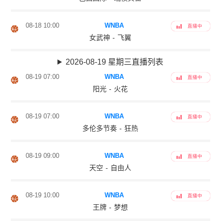
08-18 10:00
WNBA
直播中
女武神
-
飞翼
2026-08-19 星期三直播列表
08-19 07:00
WNBA
直播中
阳光
-
火花
08-19 07:00
WNBA
直播中
多伦多节奏
-
狂热
08-19 09:00
WNBA
直播中
天空
-
自由人
08-19 10:00
WNBA
直播中
王牌
-
梦想