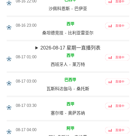
08-16 22:00
直播中
沙佩科恩斯
-
巴伊亚
西甲
08-16 23:00
直播中
桑坦德竞技
-
比利亚雷亚尔
2026-08-17 星期一直播列表
西甲
08-17 01:00
直播中
西班牙人
-
莱万特
巴西甲
08-17 03:00
直播中
瓦斯科达伽马
-
桑托斯
西甲
08-17 03:30
直播中
塞尔塔
-
奥萨苏纳
阿甲
08-17 04:00
直播中