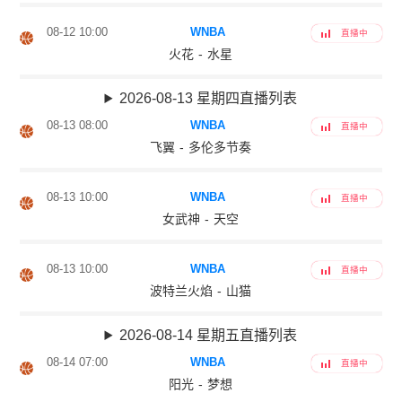
08-12 10:00
WNBA
直播中
火花
-
水星
2026-08-13 星期四直播列表
08-13 08:00
WNBA
直播中
飞翼
-
多伦多节奏
08-13 10:00
WNBA
直播中
女武神
-
天空
08-13 10:00
WNBA
直播中
波特兰火焰
-
山猫
2026-08-14 星期五直播列表
08-14 07:00
WNBA
直播中
阳光
-
梦想