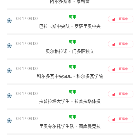
阿尔多斯维
-
泰格雷
阿甲
08-17 04:00
直播中
巴拉卡斯中央队
-
罗萨里奥中央
阿甲
08-17 04:00
直播中
贝尔格拉诺
-
门多萨独立
阿甲
08-17 04:00
直播中
科尔多瓦中央SDE
-
科尔多瓦学院
阿甲
08-17 04:00
直播中
拉普拉塔大学生
-
拉普拉塔体操
阿甲
08-17 04:00
直播中
里奥夸尔托学生队
-
图库曼竞技