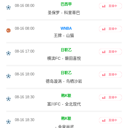
巴西甲
08-16 08:00
直播中
圣保罗
-
科里蒂巴
08-16 08:00
WNBA
直播中
王牌
-
山猫
日职乙
08-16 17:00
直播中
横滨FC
-
磐田喜悦
日职乙
08-16 18:00
直播中
德岛漩涡
-
鸟栖沙岩
韩K联
08-16 18:30
直播中
富川FC
-
全北现代
韩K联
08-16 18:30
直播中
-
金泉尚武