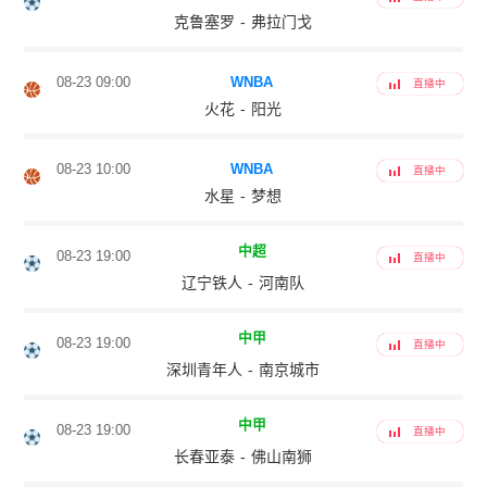
克鲁塞罗
-
弗拉门戈
08-23 09:00
WNBA
直播中
火花
-
阳光
08-23 10:00
WNBA
直播中
水星
-
梦想
中超
08-23 19:00
直播中
辽宁铁人
-
河南队
中甲
08-23 19:00
直播中
深圳青年人
-
南京城市
中甲
08-23 19:00
直播中
长春亚泰
-
佛山南狮