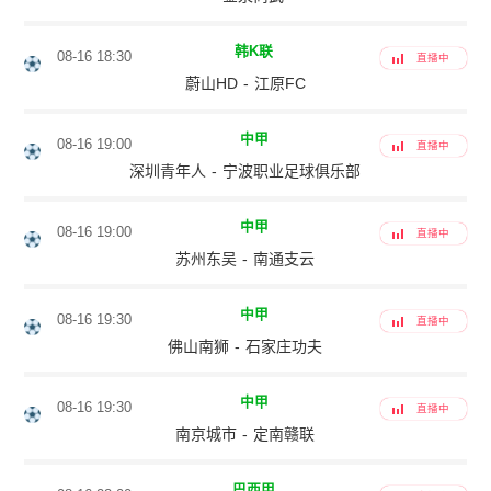
韩K联
08-16 18:30
直播中
蔚山HD
-
江原FC
中甲
08-16 19:00
直播中
深圳青年人
-
宁波职业足球俱乐部
中甲
08-16 19:00
直播中
苏州东吴
-
南通支云
中甲
08-16 19:30
直播中
佛山南狮
-
石家庄功夫
中甲
08-16 19:30
直播中
南京城市
-
定南赣联
巴西甲