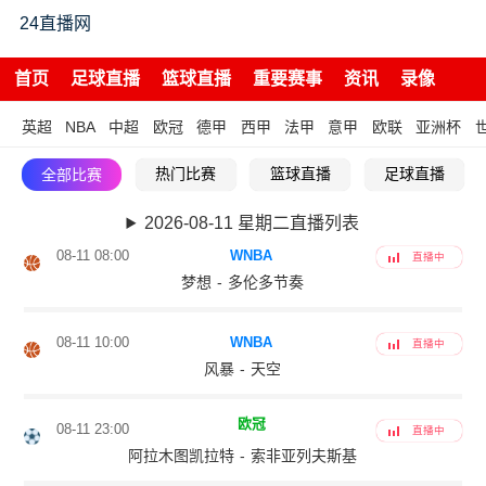
24直播网
首页
足球直播
篮球直播
重要赛事
资讯
录像
英超
NBA
中超
欧冠
德甲
西甲
法甲
意甲
欧联
亚洲杯
热门比赛
篮球直播
足球直播
全部比赛
2026-08-11 星期二直播列表
08-11 08:00
WNBA
直播中
梦想
-
多伦多节奏
08-11 10:00
WNBA
直播中
风暴
-
天空
欧冠
08-11 23:00
直播中
阿拉木图凯拉特
-
索非亚列夫斯基