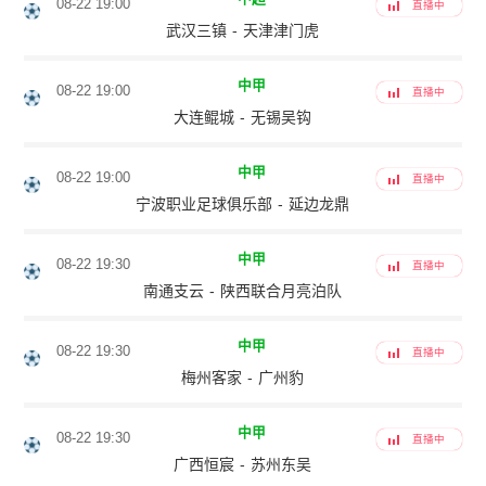
08-22 19:00
直播中
武汉三镇
-
天津津门虎
中甲
08-22 19:00
直播中
大连鲲城
-
无锡吴钩
中甲
08-22 19:00
直播中
宁波职业足球俱乐部
-
延边龙鼎
中甲
08-22 19:30
直播中
南通支云
-
陕西联合月亮泊队
中甲
08-22 19:30
直播中
梅州客家
-
广州豹
中甲
08-22 19:30
直播中
广西恒宸
-
苏州东吴