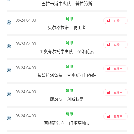
巴拉卡斯中央队
-
普拉腾斯
阿甲
08-24 04:00
直播中
贝尔格拉诺
-
防卫者
阿甲
08-24 04:00
直播中
里奥夸尔托学生队
-
圣洛伦索
阿甲
08-24 04:00
直播中
拉普拉塔体操
-
甘拿斯亚门多萨
阿甲
08-24 04:00
直播中
飓风队
-
利斯特雷
阿甲
08-24 04:00
直播中
阿根廷独立
-
门多萨独立